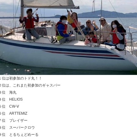
１位は初参加のトド丸！！
２位は、これまた初参加のギャスパー
３位 海丸
４位 HELIOS
５位 CW-Ⅴ
６位 ARTTEMIZ
７位 ブレイザー
８位 スーパークロウ
９位 とるちぇどめーる