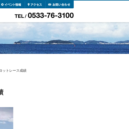
ーヨットレース成績
績