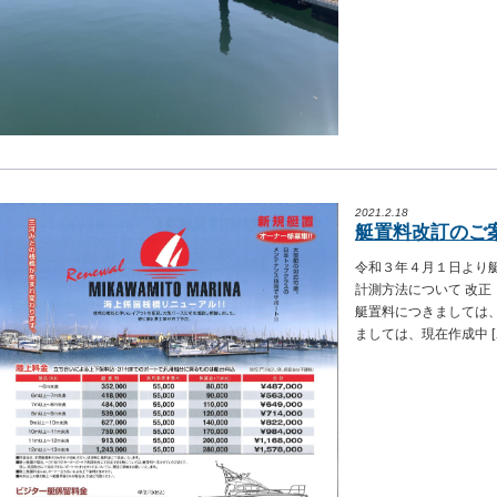
2021.2.18
艇置料改訂のご
令和３年４月１日より
計測方法について 改正
艇置料につきましては、
ましては、現在作成中 [