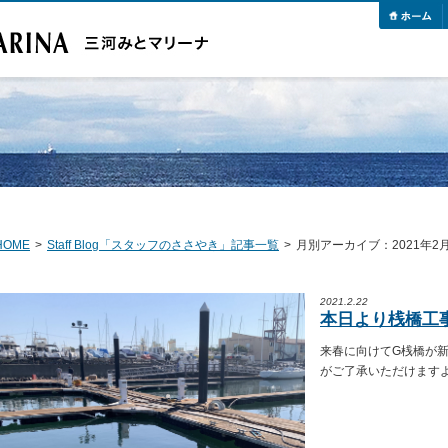
HOME
>
Staff Blog「スタッフのささやき」記事一覧
>
月別アーカイブ：2021年2
2021.2.22
本日より桟橋工
来春に向けてG桟橋が新
がご了承いただけます