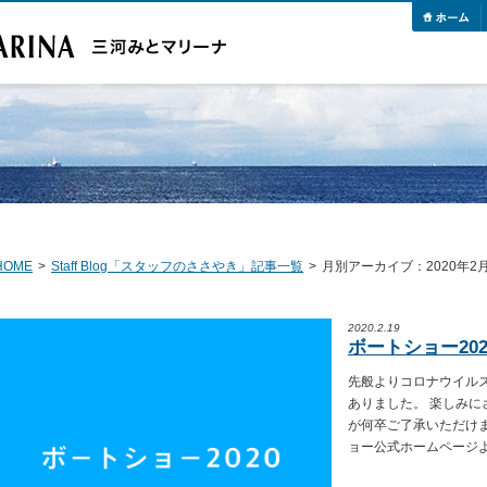
HOME
>
Staff Blog「スタッフのささやき」記事一覧
>
月別アーカイブ：2020年2
2020.2.19
ボートショー20
先般よりコロナウイル
ありました。 楽しみ
が何卒ご了承いただけ
ョー公式ホームページより