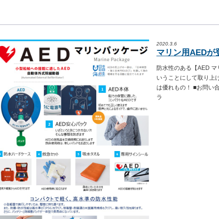
2020.3.6
マリン用AED
防水性のある【AED 
いうことにして取り上
は優れもの！ ■お問い
ラ