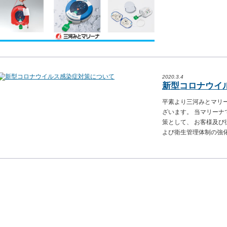
2020.3.4
新型コロナウイ
平素より三河みとマリ
ざいます。 当マリー
策として、 お客様及
よび衛生管理体制の強化に