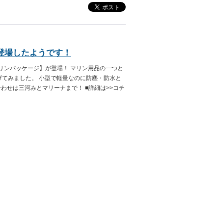
が登場したようです！
マリンパッケージ】が登場！ マリン用品の一つと
げてみました。 小型で軽量なのに防塵・防水と
合わせは三河みとマリーナまで！ ■詳細は>>コチ