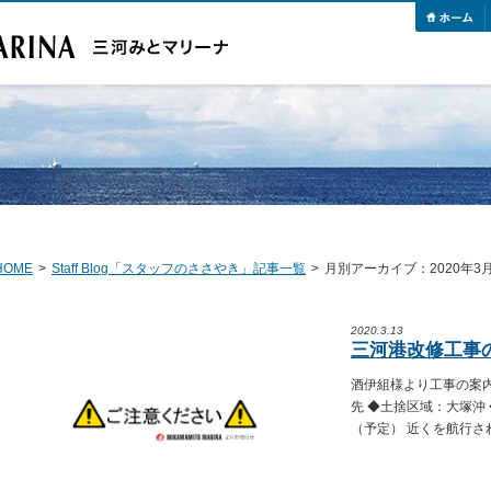
HOME
>
Staff Blog「スタッフのささやき」記事一覧
>
月別アーカイブ：2020年3
2020.3.13
三河港改修工事
酒伊組様より工事の案
先 ◆土捨区域：大塚沖 
（予定） 近くを航行