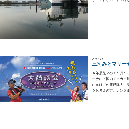
してくれるボートの様
2017.11.13
三河みとマリー
今年最後？の１１月１
ーナにて国内メーカー
に向けての新規購入、
をお考えの方、レンタルボ