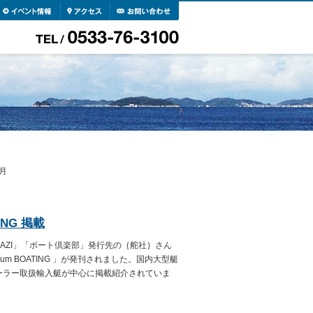
月
ING 掲載
AZI」「ボート倶楽部」発行先の｛舵社｝さん
um BOATING 」が発刊されました。国内大型艇
ーラー取扱輸入艇が中心に掲載紹介されていま