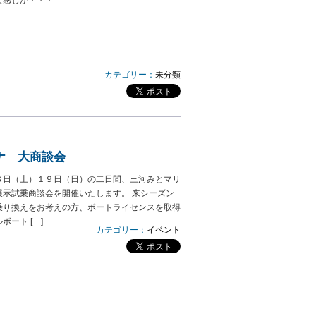
な感じが・・・
カテゴリー：
未分類
ナ 大商談会
８日（土）１９日（日）の二日間、三河みとマリ
展示試乗商談会を開催いたします。 来シーズン
乗り換えをお考えの方、ボートライセンスを取得
ート […]
カテゴリー：
イベント