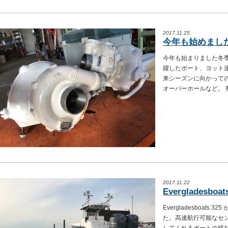
2017.11.25
今年も始めまし
今年も始まりました冬
躍したボート、ヨット
来シーズンに向かって
オーバーホールなど。 整
2017.11.22
Evergladesboat
Evergladesboat
た。高速航行可能なセ