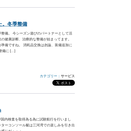
た。冬季整備
季整備。 今シーズン遊びのパートナーとして活
達の健康診断、治療的な整備が始まってます。
の準備ですね。 消耗品交換は勿論、装備追加に
備に […]
カテゴリー：
サービス
s
s 325 が国内検査を取得為る為に試験航行を行いまし
ンターコンソール艇は三河湾での楽しみを引き出