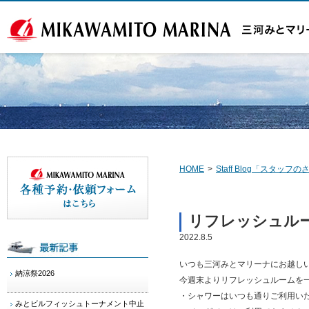
HOME
>
Staff Blog「スタッ
リフレッシュル
2022.8.5
いつも三河みとマリーナにお越し
納涼祭2026
今週末よりリフレッシュルームを
・シャワーはいつも通りご利用い
みとビルフィッシュトーナメント中止