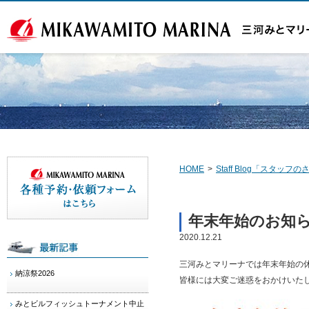
HOME
>
Staff Blog「スタッ
年末年始のお知
2020.12.21
三河みとマリーナでは年末年始の
納涼祭2026
皆様には大変ご迷惑をおかけいた
みとビルフィッシュトーナメント中止