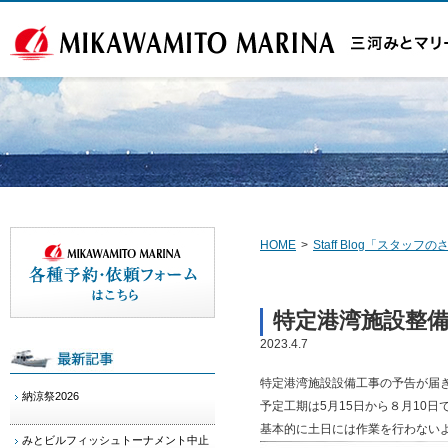
HOME
>
Staff Blog「スタッ
特定港湾施設整
2023.4.7
特定港湾施設設備工事の予告が届
納涼祭2026
予定工期は5月15日から８月10日
基本的に土日には作業を行わない
みとビルフィッシュトーナメント中止